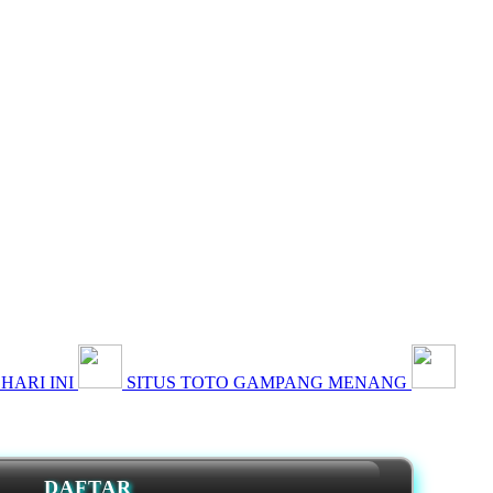
HARI INI
SITUS TOTO GAMPANG MENANG
DAFTAR