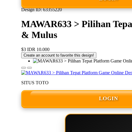
Design ID: 63355220
MAWAR633 > Pilihan Tepa
& Mulus
$3
IDR 10.000
Create an account to favorite this design!
SITUS TOTO
LOGIN