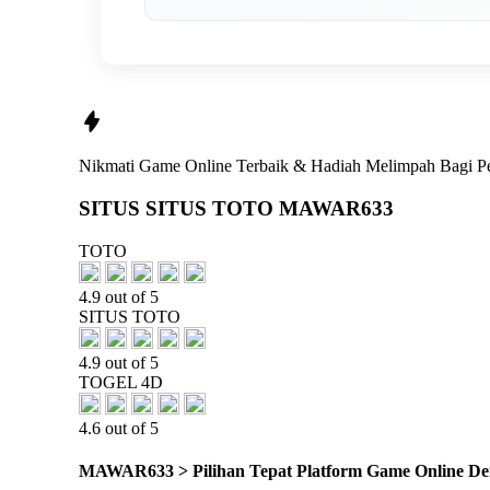
Nikmati
Game Online Terbaik & Hadiah Melimpah
Bagi P
SITUS SITUS TOTO MAWAR633
TOTO
4.9 out of 5
SITUS TOTO
4.9 out of 5
TOGEL 4D
4.6 out of 5
MAWAR633 > Pilihan Tepat Platform Game Online D