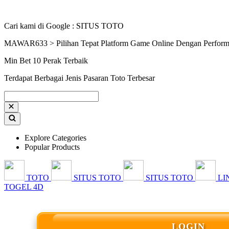
Cari kami di Google : SITUS TOTO
MAWAR633 > Pilihan Tepat Platform Game Online Dengan Perfor
Min Bet 10 Perak Terbaik
Terdapat Berbagai Jenis Pasaran Toto Terbesar
Explore Categories
Popular Products
TOTO
SITUS TOTO
SITUS TOTO
LI
TOGEL 4D
LOGIN