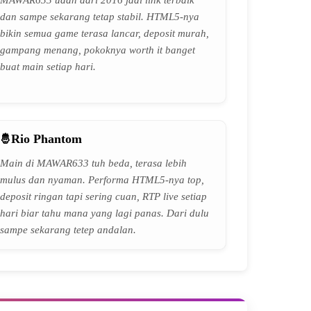
MAWAR633 udah dari 2016 jadi link terbaik
dan sampe sekarang tetap stabil. HTML5-nya
bikin semua game terasa lancar, deposit murah,
gampang menang, pokoknya worth it banget
buat main setiap hari.
Rio Phantom
Main di MAWAR633 tuh beda, terasa lebih
mulus dan nyaman. Performa HTML5-nya top,
deposit ringan tapi sering cuan, RTP live setiap
hari biar tahu mana yang lagi panas. Dari dulu
sampe sekarang tetep andalan.