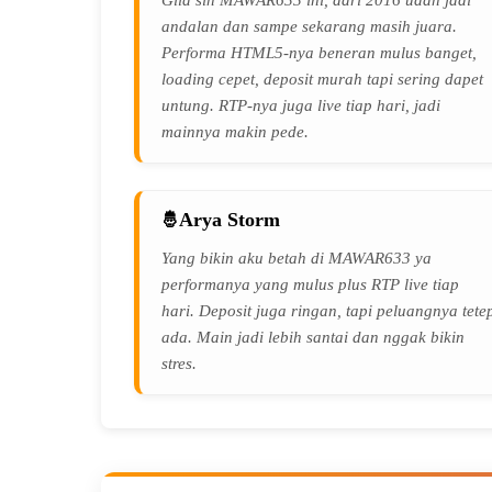
Gila sih MAWAR633 ini, dari 2016 udah jadi
andalan dan sampe sekarang masih juara.
Performa HTML5-nya beneran mulus banget,
loading cepet, deposit murah tapi sering dapet
untung. RTP-nya juga live tiap hari, jadi
mainnya makin pede.
Arya Storm
Yang bikin aku betah di MAWAR633 ya
performanya yang mulus plus RTP live tiap
hari. Deposit juga ringan, tapi peluangnya tete
ada. Main jadi lebih santai dan nggak bikin
stres.