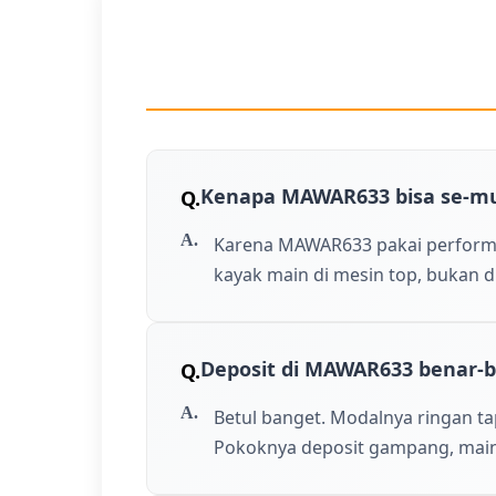
Kenapa MAWAR633 bisa se-mu
Karena MAWAR633 pakai performa H
kayak main di mesin top, bukan d
Deposit di MAWAR633 benar
Betul banget. Modalnya ringan tap
Pokoknya deposit gampang, mai