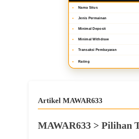
Nama Situs
Jenis Permainan
Minimal Deposit
Minimal Withdraw
Transaksi Pembayaran
Rating
Artikel MAWAR633
MAWAR633 > Pilihan T